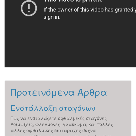
φακοθρυψία)
Προτεινόμενα Άρθρα
Ενστάλλαξη σταγόνων
Επ
Κα
πτικό
Πώς να ενσταλάζετε οφθαλμικές σταγόνες
Λοιμώξεις, φλεγμονές, γλαύκωμα, και πολλές
Κατα
τά
άλλες οφθαλμικές διαταραχές συχνά
ζελα