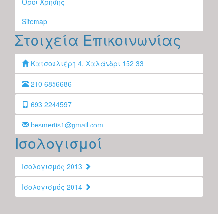
Όροι Χρήσης
Sitemap
Στοιχεία Επικοινωνίας
Κατσουλιέρη 4, Χαλάνδρι 152 33
210 6856686
693 2244597
besmertis1@gmail.com
Ισολογισμοί
Ισολογισμός 2013
Ισολογισμός 2014