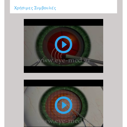
Χρήσιμες Συμβουλές
Επέμβαση
Καταρράκτη
με
υπερήχους
(ή
φακοθρυψία)
Επέμβαση
καταρράκτη
με
LASER