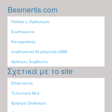
Besmertis.com
Παθήσεις Οφθαλμών
Συμπτώματα
Καταρράκτης
Διαθλαστική Χειρουργική LASIK
Χρήσιμες Συμβουλές
Σχετικά με το site
Επικοινωνία
Τελευταία Νέα
Χρήσιμοι Σύνδεσμοι