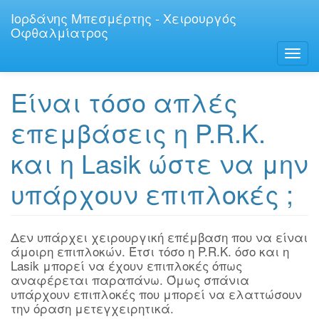
Παράκαμψη
Ιορδάνης Μπεσμέρτης - Χειρουργός
προς
Οφθαλμίατρος
το
κυρίως
Toggl
περιεχόμενο
navig
Είναι τόσο απλές
επεμβάσεις η P.R.K.
και η Lasik ώστε να μην
υπάρχουν επιπλοκές ;
Δεν υπάρχει χειρουργική επέμβαση που να είναι
άμοιρη επιπλοκών. Έτσι τόσο η P.R.K. όσο και η
Lasik μπορεί να έχουν επιπλοκές όπως
αναφέρεται παραπάνω. Όμως σπάνια
υπάρχουν επιπλοκές που μπορεί να ελαττώσουν
την όραση μετεγχειρητικά.