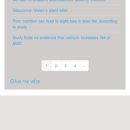
Glaucoma: Vision's silent killer
Poor nutrition can lead to sight loss in later life, according
to study
Study finds no evidence that calcium increases risk of
AMD
1
2
3
4
›
Όλα τα νέα