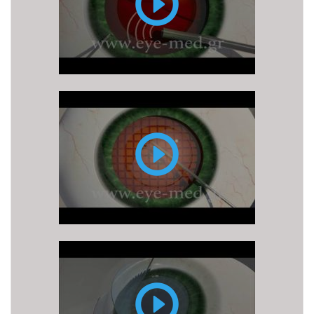
με
υπερήχους
(ή
φακοθρυψία)
Επέμβαση
καταρράκτη
με
LASER
FEMTO
LASIK