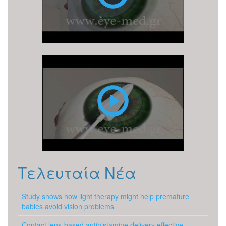
PRK
Τελευταία Νέα
Study shows how light therapy might help premature
babies avoid vision problems
Contact lens-based antihistamine delivery effective