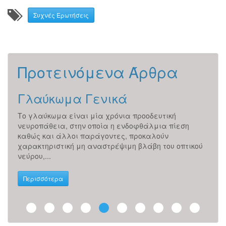
Συχνές Ερωτήσεις
Προτεινόμενα Άρθρα
Γλαύκωμα Γενικά
Δι
ν
Το γλαύκωμα είναι μία χρόνια προοδευτική
ΜΥΩΠ
νευροπάθεια, στην οποία η ενδοφθάλμια πίεση
οποί
καθώς και άλλοι παράγοντες, προκαλούν
μπρο
ς...
χαρακτηριστική μη αναστρέψιμη βλάβη του οπτικού
οφθα
νεύρου,...
όρασ
Περισσότερα
Περ