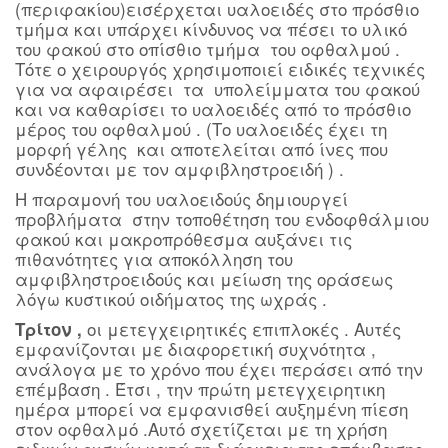
(περιφακίου)εισέρχεται υαλοειδές στο πρόσθιο
τμήμα και υπάρχει κίνδυνος να πέσει το υλικό
του φακού στο οπίσθιο τμήμα του οφθαλμού .
Τότε ο χειρουργός χρησιμοποιεί ειδικές τεχνικές
για να αφαιρέσει τα υπολείμματα του φακού
και να καθαρίσει το υαλοειδές από το πρόσθιο
μέρος του οφθαλμού . (Το υαλοειδές έχει τη
μορφή γέλης και αποτελείται από ίνες που
συνδέονται με τον αμφιβληστροειδή ) .
Η παραμονή του υαλοειδούς δημιουργεί
προβλήματα στην τοποθέτηση του ενδοφθάλμιου
φακού και μακροπρόθεσμα αυξάνει τις
πιθανότητες για αποκόλληση του
αμφιβληστροειδούς και μείωση της οράσεως
λόγω κυστικού οιδήματος της ωχράς .
οι μετεγχειρητικές επιπλοκές . Αυτές
Τρίτ
oν ,
εμφανίζονται με διαφορετική συχνότητα ,
ανάλογα με το χρόνο που έχει περάσει από την
επέμβαση . Έτσι , την πρώτη μετεγχειρητικη
ημέρα μπορεί να εμφανισθεί αυξημένη πίεση
στον οφθαλμό .Αυτό σχετίζεται με τη χρήση