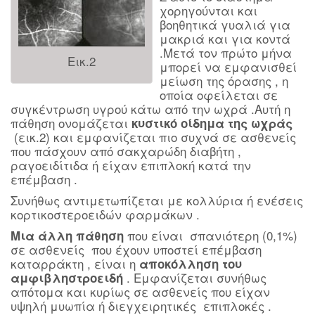
χορηγούνται και
βοηθητικά γυαλιά για
μακριά και για κοντά
.Μετά τον πρώτο μήνα
Εικ.2
μπορεί να εμφανισθεί
μείωση της όρασης , η
οποία οφείλεται σε
συγκέντρωση υγρού κάτω από την ωχρά .Αυτή η
πάθηση ονομάζεται
κυστικό οίδημα της ωχράς
(εικ.2) και εμφανίζεται πιο συχνά σε ασθενείς
που πάσχουν από σακχαρώδη διαβήτη ,
ραγοειδίτιδα ή είχαν επιπλοκή κατά την
επέμβαση .
Συνήθως αντιμετωπίζεται με κολλύρια ή ενέσεις
κορτικοστεροειδών φαρμάκων .
που είναι σπανιότερη (0,1%)
Μια άλλη πάθηση
σε ασθενείς που έχουν υποστεί επέμβαση
καταρράκτη , είναι η
αποκόλληση του
. Εμφανίζεται συνήθως
αμφιβληστροειδή
απότομα και κυρίως σε ασθενείς που είχαν
υψηλή μυωπία ή διεγχειρητικές επιπλοκές .