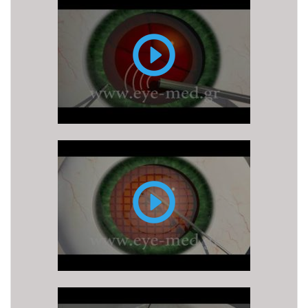
Επέμβαση
Καταρράκτη
με
υπερήχους
(ή
φακοθρυψία)
Επέμβαση
καταρράκτη
με
LASER
FEMTO