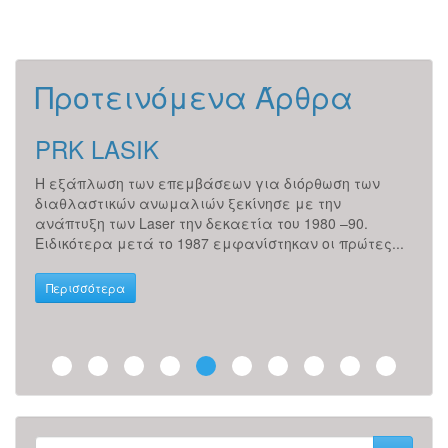
Προτεινόμενα Άρθρα
PRK LASIK
Εξ
ετά
Η εξάπλωση των επεμβάσεων για διόρθωση των
H επ
διαθλαστικών ανωμαλιών ξεκίνησε με την
αντι
ς
ανάπτυξη των Laser την δεκαετία του 1980 –90.
απλώ
ς...
Ειδικότερα μετά το 1987 εμφανίστηκαν οι πρώτες...
μετά
Περισσότερα
Περ