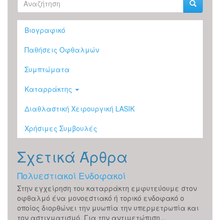
Φόρμα
αναζήτησης
Αναζήτηση
Βιογραφικό
Παθήσεις Οφθαλμών
Συμπτώματα
Καταρράκτης
Διαθλαστική Χειρουργική LASIK
Χρήσιμες Συμβουλές
Σχετικά Άρθρα
Πολυεστιακοί Ενδοφακοί
Στην εγχείρηση του καταρράκτη εμφυτεύουμε στον
οφθαλμό ένα μονοεστιακό ή τορικό ενδοφακό ο
οποίος διορθώνει την μυωπία την υπερμετρωπία και
τον αστιγματισμό. Για την αντιμετώπιση...