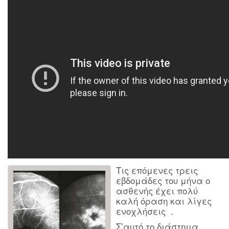
Τις επόμενες τρεις
εβδομάδες του μήνα ο
ασθενής έχει πολύ
καλή όραση και λίγες
ενοχλήσεις .
Σ’αυτό το διάστημα