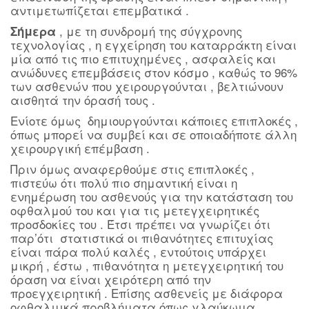
αντιμετωπίζεται επεμβατικά .
, με τη συνδρομή της σύγχρονης
Σήμερα
τεχνολογίας , η εγχείρηση του καταρράκτη είναι
μία από τις πιο επιτυχημένες , ασφαλείς και
ανώδυνες επεμβάσεις στον κόσμο , καθώς το 96%
των ασθενών που χειρουργούνται , βελτιώνουν
αισθητά την όρασή τους .
Ενίοτε όμως δημιουργούνται κάποιες επιπλοκές ,
όπως μπορεί να συμβεί και σε οποιαδήποτε άλλη
χειρουργική επέμβαση .
Πριν όμως αναφερθούμε στις επιπλοκές ,
πιστεύω ότι πολύ πιο σημαντική είναι η
ενημέρωση του ασθενούς για την κατάσταση του
οφθαλμού του και για τις μετεγχειρητικές
προσδοκίες του . Έτσι πρέπει να γνωρίζει ότι
παρ’ότι στατιστικά οι πιθανότητες επιτυχίας
είναι πάρα πολύ καλές , εντούτοις υπάρχει
μικρή , έστω , πιθανότητα η μετεγχειρητική του
όραση να είναι χειρότερη από την
προεγχειρητική . Επίσης ασθενείς με διάφορα
οφθαλμικά προβλήματα όπως γλαύκωμα ,