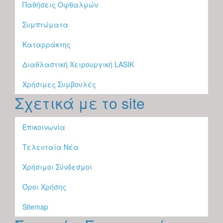
Παθήσεις Οφθαλμών
Συμπτώματα
Καταρράκτης
Διαθλαστική Χειρουργική LASIK
Χρήσιμες Συμβουλές
Σχετικά με το site
Επικοινωνία
Τελευταία Νέα
Χρήσιμοι Σύνδεσμοι
Όροι Χρήσης
Sitemap