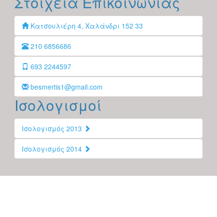
Στοιχεία Επικοινωνίας
Κατσουλιέρη 4, Χαλάνδρι 152 33
210 6856686
693 2244597
besmertis1@gmail.com
Ισολογισμοί
Ισολογισμός 2013
Ισολογισμός 2014