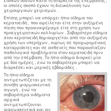
ειδικών ουσιών κατά τη διάρκεια της επέμβασης ,
οι οποίες σκοπό έχουν τη διευκόλυνση των
χειρουργικών χειρισμών .
Επίσης μπορεί να υπάρχει ήπιο οίδημα του
κερατοειδή , που οφείλεται είτε στην αυξημένη
πίεση που προαναφέραμε είτε στη χρήση των
προεγχειρητικών κολλυρίων . Σοβαρότερο οίδημα
στον κερατοειδή δημιουργείται από την αυξημένη
χρήση των υπερήχων , κυρίως σε προχωρημένους
καταρράκτες και σε ασθενείς που παρουσίαζαν
παθολογικά προβλήματα στον κερατοειδή πριν
από την επέμβαση .Το ήπιο οίδημα διαρκεί μία
με δύο ημέρες , ενώ το σοβαρότερο μπορεί να
διαρκέσει και μερικές εβδομάδες .
Το ήπιο οίδημα
αντιμετωπίζεται με τη
συνήθη φαρμακευτική
αγωγή , ενώ τα
σοβαρότερα οιδήματα
αρχικά
αντιμετωπίζονται
φαρμακευτικά και αν