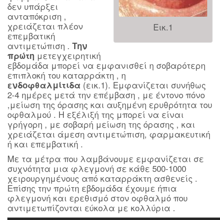
δεν υπάρξει
ανταπόκριση ,
χρειάζεται πλέον
Εικ.1
επεμβατική
αντιμετώπιση .
Την
μετεγχειρητική
πρώτη
εβδομάδα μπορεί να εμφανισθεί η σοβαρότερη
επιπλοκή του καταρράκτη , η
(εικ.1). Εμφανίζεται συνήθως
ενδοφθαλμίτιδα
2-4 ημέρες μετά την επέμβαση , με έντονο πόνο
,μείωση της όρασης και αυξημένη ερυθρότητα του
οφθαλμού . Η εξέλιξή της μπορεί να είναι
γρήγορη , με σοβαρή μείωση της όρασης , και
χρειάζεται άμεση αντιμετώπιση, φαρμακευτική
ή και επεμβατική .
Με τα μέτρα που λαμβάνουμε εμφανίζεται σε
συχνότητα μια φλεγμονή σε κάθε 500-1000
χειρουργημένους από καταρράκτη ασθενείς .
Επίσης την πρώτη εβδομάδα έχουμε ήπια
φλεγμονή και ερεθισμό στον οφθαλμό που
αντιμετωπίζονται εύκολα με κολλύρια .