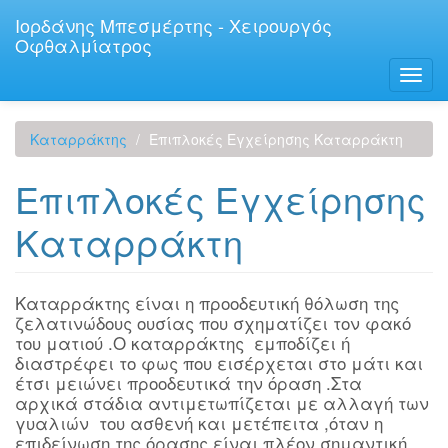
Παράκαμψη
Ιορδάνης Μπεσμέρτης - Χειρουργός
προς
Οφθαλμίατρος
το
κυρίως
Toggl
περιεχόμενο
navig
Καταρράκτης
Επιπλοκές Εγχείρησης Καταρράκτη
Επιπλοκές Εγχείρησης
Καταρράκτη
Καταρράκτης είναι η προοδευτική θόλωση της
ζελατινώδους ουσίας που σχηματίζει τον φακό
του ματιού .Ο καταρράκτης εμποδίζει ή
διαστρέφει το φως που εισέρχεται στο μάτι και
έτσι μειώνει προοδευτικά την όραση .Στα
αρχικά στάδια αντιμετωπίζεται με αλλαγή των
γυαλιών του ασθενή και μετέπειτα ,όταν η
επιδείνωση της όρασης είναι πλέον σημαντική ,