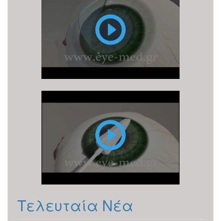
LASIK
PRK
Τελευταία Νέα