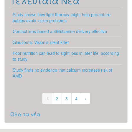
Τελευταία Νέα
Study shows how light therapy might help premature
babies avoid vision problems
Contact lens-based antihistamine delivery effective
Glaucoma: Vision's silent killer
Poor nutrition can lead to sight loss in later life, according
to study
Study finds no evidence that calcium increases risk of
AMD
1
2
3
4
›
Όλα τα νέα