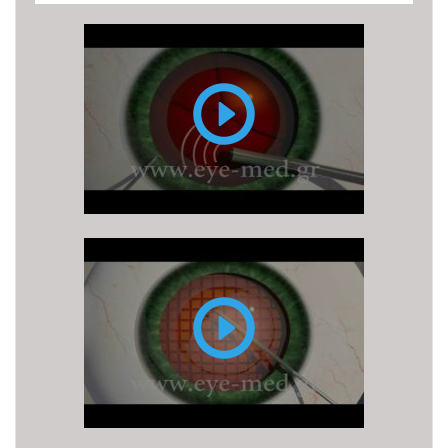
Επέμβαση
Καταρράκτη
με
υπερήχους
(ή
φακοθρυψία)
Επέμβαση
καταρράκτη
με
LASER