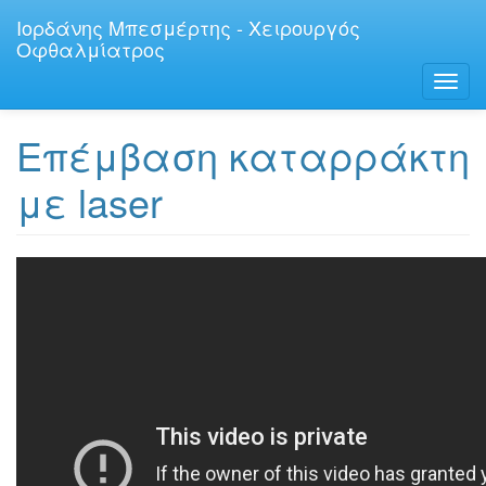
Παράκαμψη
Ιορδάνης Μπεσμέρτης - Χειρουργός
προς
Οφθαλμίατρος
το
κυρίως
Toggl
περιεχόμενο
navig
Επέμβαση καταρράκτη
με laser
Επέμβαση
καταρράκτη
με
LASER