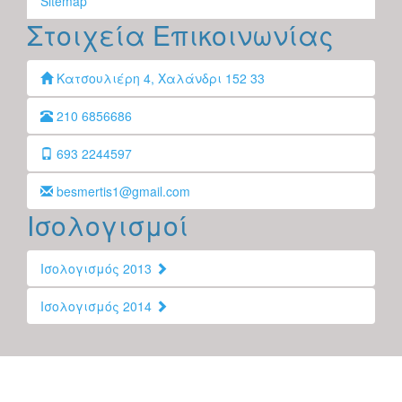
Sitemap
Στοιχεία Επικοινωνίας
Κατσουλιέρη 4, Χαλάνδρι 152 33
210 6856686
693 2244597
besmertis1@gmail.com
Ισολογισμοί
Ισολογισμός 2013
Ισολογισμός 2014