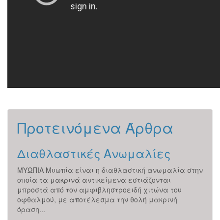
Προτεινόμενα Άρθρα
 ;
Διαθλαστικές Ανωμαλίες
Εξ
ΜΥΩΠΙΑ Μυωπία είναι η διαθλαστική ανωμαλία στην
H επ
αι: Η
οποία τα μακρινά αντικείμενα εστιάζονται
αντι
μπροστά από τον αμφιβληστροειδή χιτώνα του
απλώ
οφθαλμού, με αποτέλεσμα την θολή μακρινή
μετά
όραση...