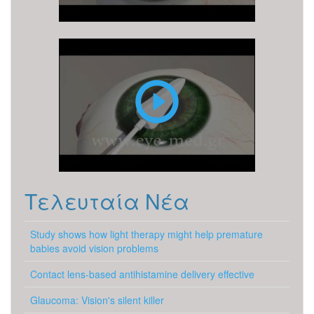
PRK
Τελευταία Νέα
Study shows how light therapy might help premature
babies avoid vision problems
Contact lens-based antihistamine delivery effective
Glaucoma: Vision's silent killer