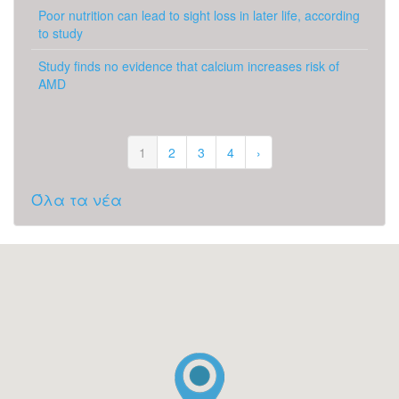
Poor nutrition can lead to sight loss in later life, according
to study
Study finds no evidence that calcium increases risk of
AMD
1
2
3
4
›
Όλα τα νέα