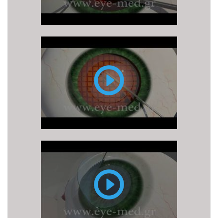
(ή
φακοθρυψία)
Επέμβαση
καταρράκτη
με
LASER
FEMTO
LASIK