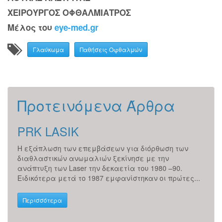
ΧΕΙΡΟΥΡΓΟΣ ΟΦΘΑΛΜΙΑΤΡΟΣ
Μέλος του
eye-med.gr
Γλαύκωμα
Παθήσεις Οφθαλμών
Προτεινόμενα Άρθρα
 ;
PRK LASIK
Κε
Η εξάπλωση των επεμβάσεων για διόρθωση των
Ο κε
αι: Η
διαθλαστικών ανωμαλιών ξεκίνησε με την
μπρο
ανάπτυξη των Laser την δεκαετία του 1980 –90.
ίρις
Ειδικότερα μετά το 1987 εμφανίστηκαν οι πρώτες...
κερα
Περισσότερα
Περ