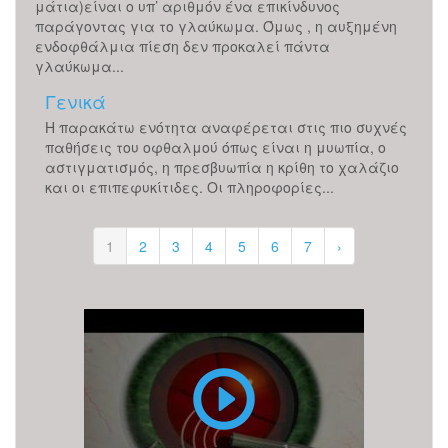
μάτια)είναι ο υπ’ αριθμόν ένα επικίνδυνος
παράγοντας για το γλαύκωμα. Όμως , η αυξημένη
ενδοφθάλμια πίεση δεν προκαλεί πάντα
γλαύκωμα...
Γενικά
Η παρακάτω ενότητα αναφέρεται στις πιο συχνές
παθήσεις του οφθαλμού όπως είναι η μυωπία, ο
αστιγματισμός, η πρεσβυωπία η κρίθη το χαλάζιο
και οι επιπεφυκίτιδες. Οι πληροφορίες...
1
2
3
4
5
6
7
›
Επέμβαση
Καταρράκτη
με
υπερήχους