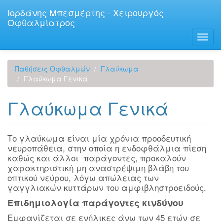
Παράκαμψη
Ιορδάνης Μπεσμέρτης - Χειρουργός
προς
Οφθαλμίατρος
το
κυρίως
Toggl
περιεχόμενο
navig
Παθήσεις Οφθαλμών
Γλαύκωμα
Γλαύκωμα Γενικά
Γλαύκωμα Γενικά
Το γλαύκωμα είναι μία χρόνια προοδευτική
νευροπάθεια, στην οποία η ενδοφθάλμια πίεση
καθώς και άλλοι παράγοντες, προκαλούν
χαρακτηριστική μη αναστρέψιμη βλάβη του
οπτικού νεύρου, λόγω απώλειας των
γαγγλιακών κυττάρων του αμφιβληστροειδούς.
Επιδημιολογία παράγοντες κινδύνου
Εμφανίζεται σε ενήλικες άνω των 45 ετών σε