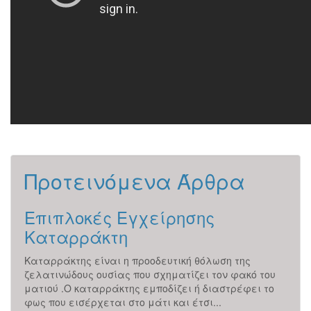
Προτεινόμενα Άρθρα
Επιπλοκές Εγχείρησης
Εν
Καταρράκτη
Πώς 
την
Λοιμ
Καταρράκτης είναι η προοδευτική θόλωση της
άλλε
ζελατινώδους ουσίας που σχηματίζει τον φακό του
ι...
αντι
ματιού .Ο καταρράκτης εμποδίζει ή διαστρέφει το
Είνα
φως που εισέρχεται στο μάτι και έτσι...