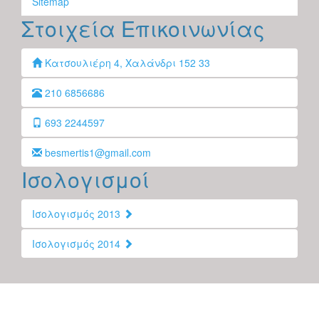
Sitemap
Στοιχεία Επικοινωνίας
Κατσουλιέρη 4, Χαλάνδρι 152 33
210 6856686
693 2244597
besmertis1@gmail.com
Ισολογισμοί
Ισολογισμός 2013
Ισολογισμός 2014