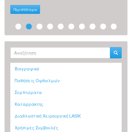
Περ
Περισσότερα
Φόρμα
αναζήτησης
Αναζήτηση
Βιογραφικό
Παθήσεις Οφθαλμών
Συμπτώματα
Καταρράκτης
Διαθλαστική Χειρουργική LASIK
Χρήσιμες Συμβουλές