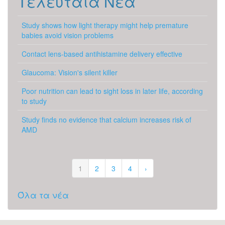
Τελευταία Νέα
Study shows how light therapy might help premature
babies avoid vision problems
Contact lens-based antihistamine delivery effective
Glaucoma: Vision's silent killer
Poor nutrition can lead to sight loss in later life, according
to study
Study finds no evidence that calcium increases risk of
AMD
1
2
3
4
›
Όλα τα νέα