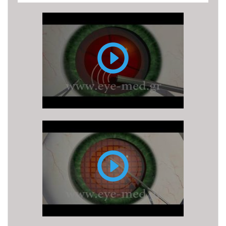
Επέμβαση
Καταρράκτη
με
υπερήχους
(ή
φακοθρυψία)
Επέμβαση
καταρράκτη
με
LASER