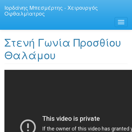
Παράκαμψη
Ιορδάνης Μπεσμέρτης - Χειρουργός
προς
Οφθαλμίατρος
το
κυρίως
Toggl
περιεχόμενο
navig
Στενή Γωνία Προσθίου
Θαλάμου