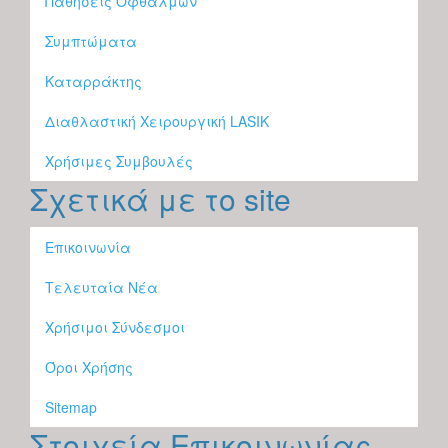
Παθήσεις Οφθαλμών
Συμπτώματα
Καταρράκτης
Διαθλαστική Χειρουργική LASIK
Χρήσιμες Συμβουλές
Σχετικά με το site
Επικοινωνία
Τελευταία Νέα
Χρήσιμοι Σύνδεσμοι
Όροι Χρήσης
Sitemap
Στοιχεία Επικοινωνίας