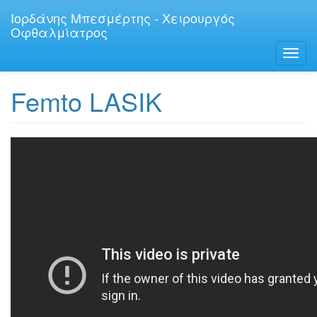
Παράκαμψη
Ιορδάνης Μπεσμέρτης - Χειρουργός
προς
Οφθαλμίατρος
το
κυρίως
Toggl
περιεχόμενο
navig
Femto LASIK