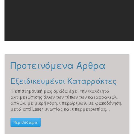
Προτεινόμενα Άρθρα
 ;
Εξειδικευμένοι Καταρράκτες
Γλ
H επιστημονική μας ομάδα έχει την ικανότητα
Το γ
αι: Η
αντιμετώπισης όλων των τύπων των καταρρακτών,
νευρ
απλών, με μικρή κόρη, υπερώριμων, με φακοδόνηση,
καθώ
μετά από Laser μυωπίας και υπερμετρωπίας...
χαρα
νεύρο
Περισσότερα
Περ