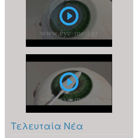
LASIK
PRK
Τελευταία Νέα