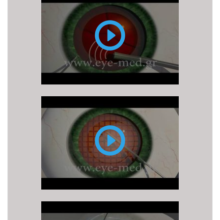
Καταρράκτη
με
υπερήχους
(ή
φακοθρυψία)
Επέμβαση
καταρράκτη
με
LASER
FEMTO