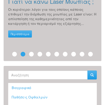
Γιατί να κάνω Laser Μυωπίας ;
Κε
Οι κυριότεροι λόγοι για τους οποίους κάποιος
Ο κε
επιθυμεί την διόρθωση της μυωπίας με Laser είναι: Η
μπρο
απλοποίηση της καθημερινότητας από την
ίρις
ικού
κατάργηση ή τον περιορισμό της εξάρτησης...
κερα
Περισσότερα
Περ
Φόρμα
αναζήτησης
Αναζήτηση
Βιογραφικό
Παθήσεις Οφθαλμών