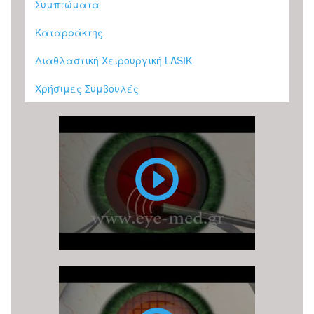
Συμπτώματα
Καταρράκτης
Διαθλαστική Χειρουργική LASIK
Χρήσιμες Συμβουλές
Επέμβαση
Καταρράκτη
με
υπερήχους
(ή
φακοθρυψία)
Επέμβαση
καταρράκτη