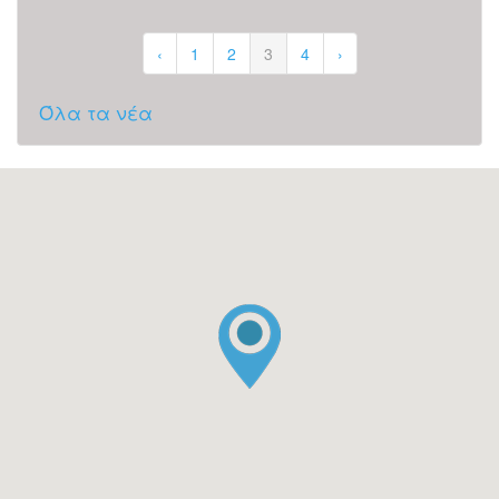
‹
1
2
3
4
›
Όλα τα νέα