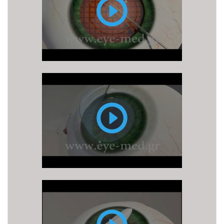
με
LASER
FEMTO
LASIK
PRK