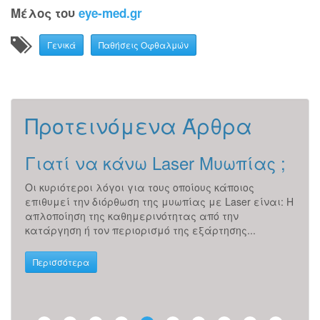
Μέλος του
eye-med.gr
Γενικά
Παθήσεις Οφθαλμών
Προτεινόμενα Άρθρα
Γιατί να κάνω Laser Μυωπίας ;
Επ
Κα
Οι κυριότεροι λόγοι για τους οποίους κάποιος
επιθυμεί την διόρθωση της μυωπίας με Laser είναι: Η
Κατα
απλοποίηση της καθημερινότητας από την
ζελα
ικού
κατάργηση ή τον περιορισμό της εξάρτησης...
ματι
φως 
Περισσότερα
Περ