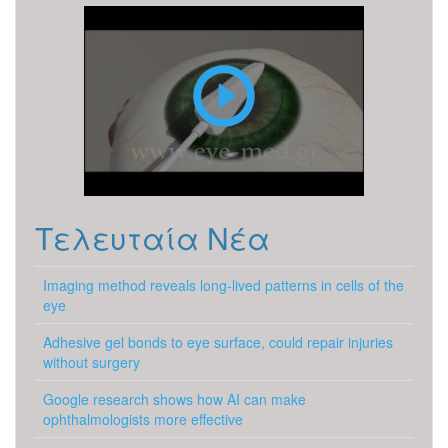
PRK
Τελευταία Νέα
Imaging method reveals long-lived patterns in cells of the
eye
Adhesive gel bonds to eye surface, could repair injuries
without surgery
Google research shows how AI can make
ophthalmologists more effective