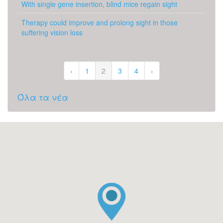
With single gene insertion, blind mice regain sight
Therapy could improve and prolong sight in those
suffering vision loss
‹
1
2
3
4
›
Όλα τα νέα