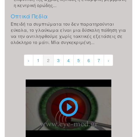
η κεντρική ορώδης...
Οπτικά Πεδία
Επειδή τα συμπτώματα του δεν παρατηρούνται
εύκολα, το γλαύκωμα είναι μια δύσκολη πάθηση για
να την αντιληφθούμε χωρίς τακτικές εξετάσεις σε
ολόκληρο το μάτι. Μία συγκεκριμένη...
‹
1
2
3
4
5
6
7
›
Επέμβαση
Καταρράκτη
με
υπερήχους
(ή