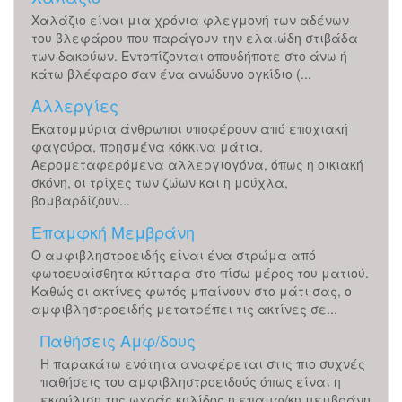
Χαλάζιο είναι μια χρόνια φλεγμονή των αδένων
του βλεφάρου που παράγουν την ελαιώδη στιβάδα
των δακρύων. Εντοπίζονται οπουδήποτε στο άνω ή
κάτω βλέφαρο σαν ένα ανώδυνο ογκίδιο (...
Αλλεργίες
Εκατομμύρια άνθρωποι υποφέρουν από εποχιακή
φαγούρα, πρησμένα κόκκινα μάτια.
Αερομεταφερόμενα αλλεργιογόνα, όπως η οικιακή
σκόνη, οι τρίχες των ζώων και η μούχλα,
βομβαρδίζουν...
Επαμφκή Μεμβράνη
Ο αμφιβληστροειδής είναι ένα στρώμα από
φωτοευαίσθητα κύτταρα στο πίσω μέρος του ματιού.
Καθώς οι ακτίνες φωτός μπαίνουν στο μάτι σας, ο
αμφιβληστροειδής μετατρέπει τις ακτίνες σε...
Παθήσεις Αμφ/δους
Η παρακάτω ενότητα αναφέρεται στις πιο συχνές
παθήσεις του αμφιβληστροειδούς όπως είναι η
εκφύλιση της ωχράς κηλίδος η επαμφ/κη μεμβράνη