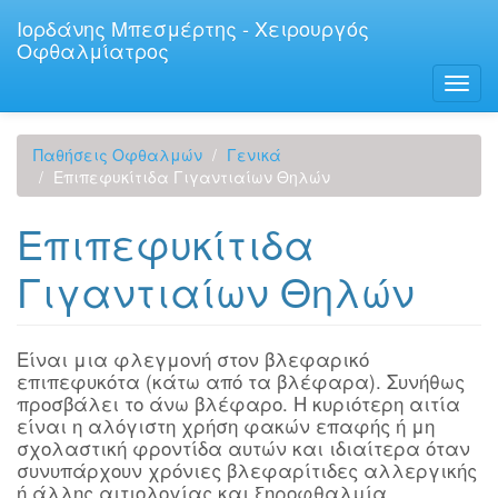
Παράκαμψη
Ιορδάνης Μπεσμέρτης - Χειρουργός
προς
Οφθαλμίατρος
το
κυρίως
Toggl
περιεχόμενο
navig
Παθήσεις Οφθαλμών
Γενικά
Επιπεφυκίτιδα Γιγαντιαίων Θηλών
Επιπεφυκίτιδα
Γιγαντιαίων Θηλών
Είναι μια φλεγμονή στον βλεφαρικό
επιπεφυκότα (κάτω από τα βλέφαρα). Συνήθως
προσβάλει το άνω βλέφαρο. Η κυριότερη αιτία
είναι η αλόγιστη χρήση φακών επαφής ή μη
σχολαστική φροντίδα αυτών και ιδιαίτερα όταν
συνυπάρχουν χρόνιες βλεφαρίτιδες αλλεργικής
ή άλλης αιτιολογίας και ξηροφθαλμία.