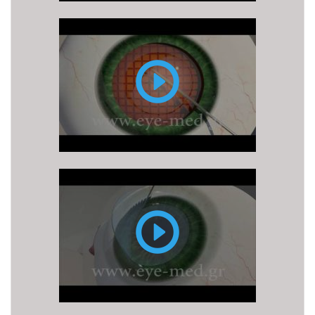
φακοθρυψία)
Επέμβαση
καταρράκτη
με
LASER
FEMTO
LASIK