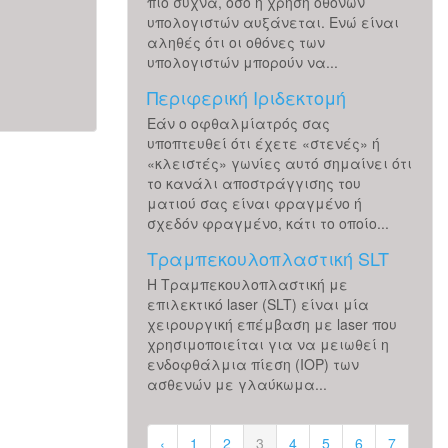
πιο συχνά, όσο η χρήση οθονών
υπολογιστών αυξάνεται. Ενώ είναι
αληθές ότι οι οθόνες των
Περισσότερα
υπολογιστών μπορούν να...
Περιφερική Ιριδεκτομή
Εάν ο οφθαλμίατρός σας
υποπτευθεί ότι έχετε «στενές» ή
«κλειστές» γωνίες αυτό σημαίνει ότι
το κανάλι αποστράγγισης του
ματιού σας είναι φραγμένο ή
σχεδόν φραγμένο, κάτι το οποίο...
Τραμπεκουλοπλαστική SLT
Η Τραμπεκουλοπλαστική με
επιλεκτικό laser (SLT) είναι μία
χειρουργική επέμβαση με laser που
χρησιμοποιείται για να μειωθεί η
ενδοφθάλμια πίεση (IOP) των
ασθενών με γλαύκωμα...
‹
1
2
3
4
5
6
7