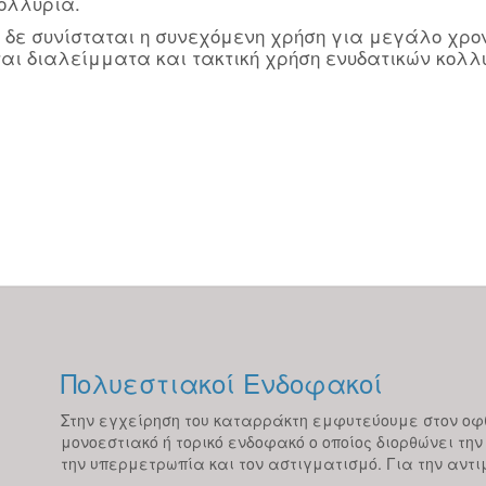
κολλύρια.
 δε συνίσταται η συνεχόμενη χρήση για μεγάλο χρο
νται διαλείμματα και τακτική χρήση ενυδατικών κολλ
Πολυεστιακοί Ενδοφακοί
Στην εγχείρηση του καταρράκτη εμφυτεύουμε στον ο
μονοεστιακό ή τορικό ενδοφακό ο οποίος διορθώνει τη
την υπερμετρωπία και τον αστιγματισμό. Για την αντιμ