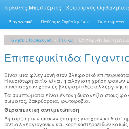
Παράκαμψη
Ιορδάνης Μπεσμέρτης - Χειρουργός Οφθαλμίατ
προς
το
κυρίως
Βιογραφικό
Παθήσεις Οφθαλμών
Συμπτώματα
περιεχόμενο
Παθήσεις Οφθαλμών
Γενικά
Επιπεφυκίτιδα Γιγαντι
Επιπεφυκίτιδα Γιγαντι
Είναι μια φλεγμονή στον βλεφαρικό επιπεφυκότα
Η κυριότερη αιτία είναι η αλόγιστη χρήση φακών 
συνυπάρχουν χρόνιες βλεφαρίτιδες αλλεργικής ή
Τα συμπτώματα είναι έντονη δυσανεξία στους φα
σώματος, δακρύρροια, φωτοφοβία.
Θεραπευτική αντιμετώπιση
Αφαίρεση των φακών επαφής για χρονικό διάστημα
αντιαλλεργιογόνων και κορτικοστεροειδών καθώς