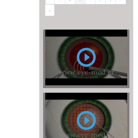
›
Επέμβαση
Καταρράκτη
με
υπερήχους
(ή
φακοθρυψία)
Επέμβαση
καταρράκτη
με
LASER