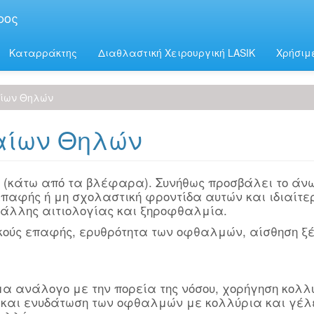
ρος
Καταρράκτης
Διαθλαστική Χειρουργική LASIK
Χρήσιμ
αίων Θηλών
αίων Θηλών
 (κάτω από τα βλέφαρα). Συνήθως προσβάλει το άν
επαφής ή μη σχολαστική φροντίδα αυτών και ιδιαίτε
 άλλης αιτιολογίας και ξηροφθαλμία.
κούς επαφής, ερυθρότητα των οφθαλμών, αίσθηση ξ
 ανάλογο με την πορεία της νόσου, χορήγηση κολλ
 και ενυδάτωση των οφθαλμών με κολλύρια και γέλε