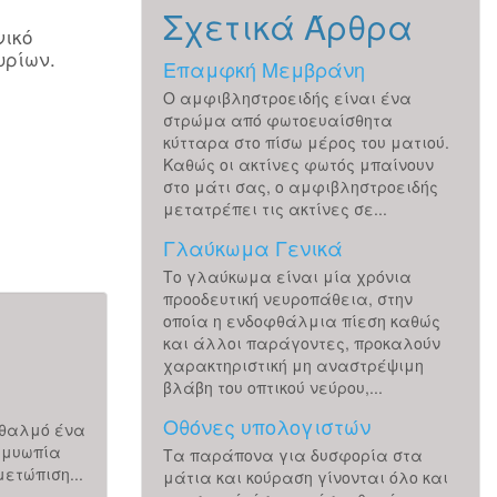
Σχετικά Άρθρα
νικό
υρίων.
Επαμφκή Μεμβράνη
Ο αμφιβληστροειδής είναι ένα
στρώμα από φωτοευαίσθητα
κύτταρα στο πίσω μέρος του ματιού.
Καθώς οι ακτίνες φωτός μπαίνουν
στο μάτι σας, ο αμφιβληστροειδής
μετατρέπει τις ακτίνες σε...
Γλαύκωμα Γενικά
Το γλαύκωμα είναι μία χρόνια
προοδευτική νευροπάθεια, στην
οποία η ενδοφθάλμια πίεση καθώς
και άλλοι παράγοντες, προκαλούν
χαρακτηριστική μη αναστρέψιμη
Εξειδικευμένοι Καταρράκτες
βλάβη του οπτικού νεύρου,...
Οθόνες υπολογιστών
φθαλμό ένα
H επιστημονική μας ομάδα έχει την ικανότητα αντ
ν μυωπία
όλων των τύπων των καταρρακτών, απλών, με μικρή
Τα παράπονα για δυσφορία στα
ετώπιση...
υπερώριμων, με φακοδόνηση, μετά από Laser μυωπί
μάτια και κούραση γίνονται όλο και
υπερμετρωπίας...