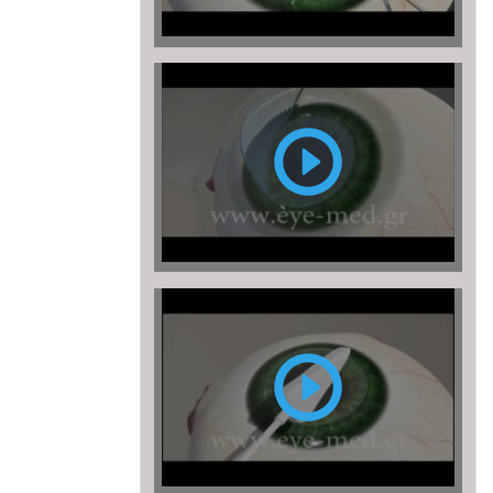
FEMTO
LASIK
PRK