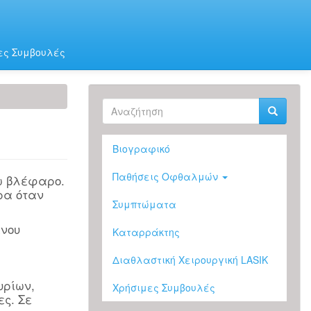
ες Συμβουλές
Φόρμα
αναζήτησης
Αναζήτηση
Βιογραφικό
Παθήσεις Οφθαλμών
ω βλέφαρο.
ρα όταν
Συμπτώματα
ένου
Καταρράκτης
Διαθλαστική Χειρουργική LASIK
υρίων,
Χρήσιμες Συμβουλές
ς. Σε